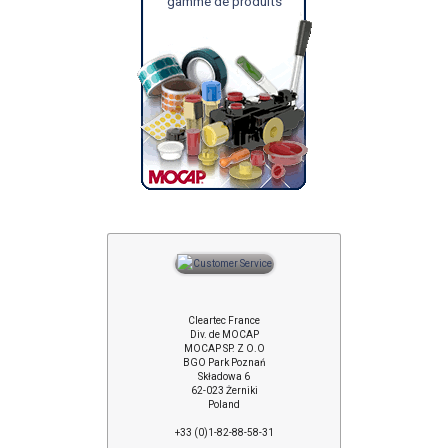
gamme de produits
Cleartec France
Div. de MOCAP
MOCAP SP. Z O.O
BGO Park Poznań
Składowa 6
62-023 Żerniki
Poland
+33 (0)1-82-88-58-31