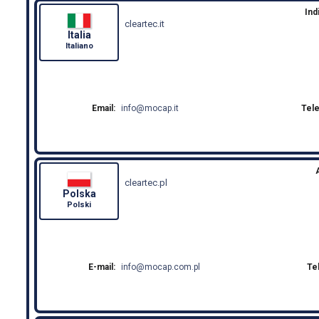
Ind
cleartec.it
Italia
Italiano
Email:
info
mocap.it
Tel
cleartec.pl
Polska
Polski
E-mail:
info
mocap.com.pl
Te