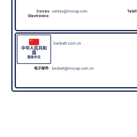
Correo
ventas
mocap.com
Telé
Electrónico:
beckett.com.cn
中华人民共和
国
简体中文
电子邮件:
beckett
mocap.com.cn