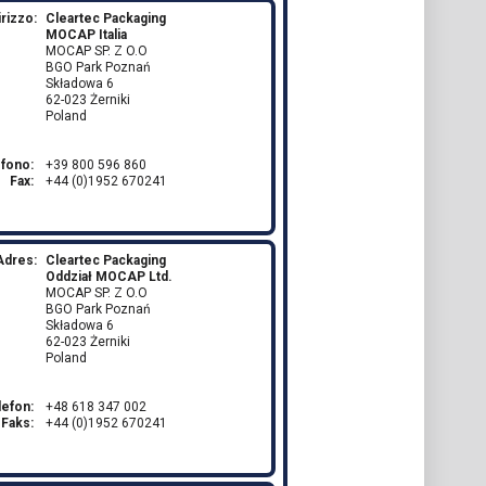
irizzo:
Cleartec Packaging
MOCAP Italia
MOCAP SP. Z O.O
BGO Park Poznań
Składowa 6
62-023 Żerniki
Poland
efono:
+39 800 596 860
Fax:
+44 (0)1952 670241
Adres:
Cleartec Packaging
Oddział MOCAP Ltd.
MOCAP SP. Z O.O
BGO Park Poznań
Składowa 6
62-023 Żerniki
Poland
lefon:
+48 618 347 002
Faks:
+44 (0)1952 670241