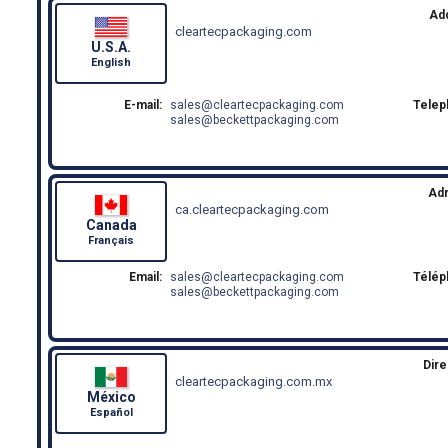
Ad
cleartecpackaging.com
U.S.A.
English
E-mail:
sales
cleartecpackaging.com
Telep
sales
beckettpackaging.com
Ad
ca.cleartecpackaging.com
Canada
Français
Email:
sales
cleartecpackaging.com
Télép
sales
beckettpackaging.com
Dire
cleartecpackaging.com.mx
México
Español