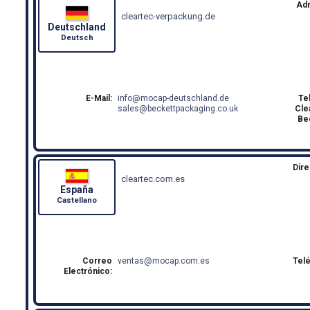
Ad
cleartec-verpackung.de
Deutschland
Deutsch
E-Mail:
info
mocap-deutschland.de
Te
sales
beckettpackaging.co.uk
Cle
Be
Dire
cleartec.com.es
España
Castellano
Correo
ventas
mocap.com.es
Tel
Electrónico: