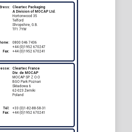
dress:
Cleartec Packaging
A Division of MOCAP Ltd.
Hortonwood 35
Telford
Shropshire, G.B.
TF1 7YW
hone:
0800 046 7436
+44 (0)1952 670247
Fax:
+44 (0)1952 670241
resse:
Cleartec France
Div. de MOCAP
MOCAP SP. Z O.O
BGO Park Poznań
Składowa 6
62-023 Żerniki
Poland
Tél:
+33 (0)1-82-88-58-31
Fax:
+44 (0)1952 670241