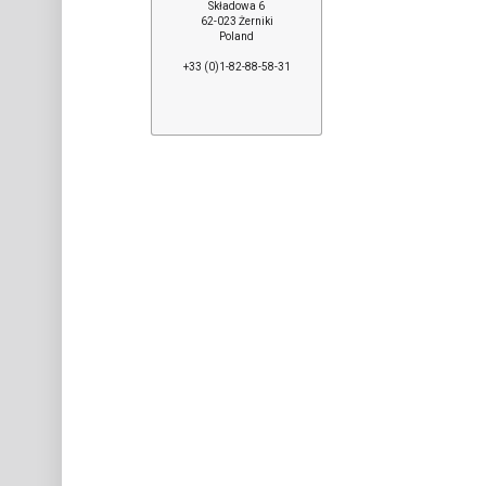
Składowa 6
62-023 Żerniki
Poland
+33 (0)1-82-88-58-31