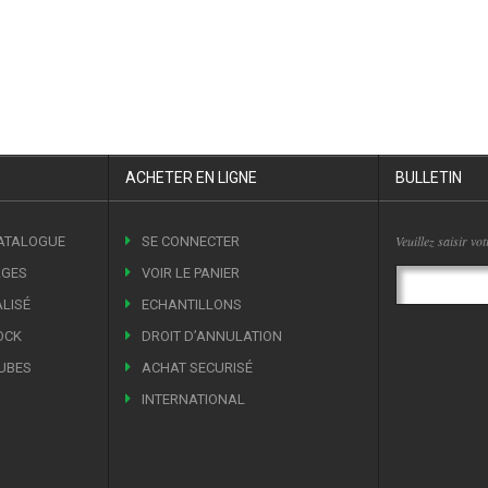
ACHETER EN LIGNE
BULLETIN
Veuillez saisir vo
CATALOGUE
SE CONNECTER
AGES
VOIR LE PANIER
LISÉ
ECHANTILLONS
OCK
DROIT DʼANNULATION
UBES
ACHAT SECURISÉ
INTERNATIONAL