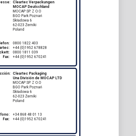
resse:
Cleartec Verpackungen
MOCAP Deutschland
MOCAP SP. Z O.O
BGO Park Poznań
Składowa 6
62-023 Żerniki
Poland
lefon:
0800 1822 403
artec:
+44 (0)1952 678828
ckett:
0800 1811 039
Fax:
+44 (0)1952 670241
cción:
Cleartec Packaging
Una División de MOCAP LTD
MOCAP SP. Z O.O
BGO Park Poznań
Składowa 6
62-023 Żerniki
Poland
éfono:
+34 868 48 01 13
Fax:
+44 (0)1952 670241