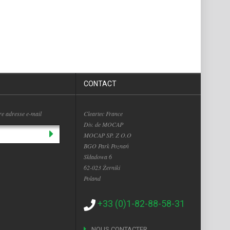
CONTACT
tre adresse e-mail
Cleartec France
Div. de MOCAP
MOCAP SP. Z O.O
BGO Park Poznań
Składowa 6
62-023 Żerniki
Poland
+33 (0)1-82-88-58-31
NOUS CONTACTER