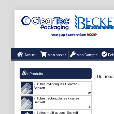
Accueil
Mon panier
Mon Compte
Ech
Produits
Où nous 
Tubes cylindriques Cleartec /
Beckett
Tubes rectangulaires / carrés
Beckett
Boites multi-usages Beckett