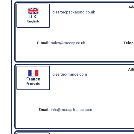
Ad
cleartecpackaging.co.uk
U.K.
English
E-mail:
sales
mocap.co.uk
Telep
Ad
cleartec-france.com
France
Français
Email:
info
mocap-france.com