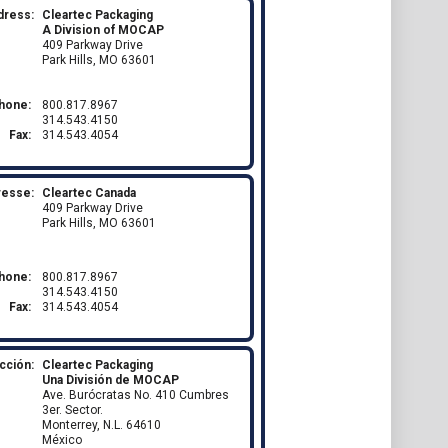
dress:
Cleartec Packaging
A Division of MOCAP
409 Parkway Drive
Park Hills, MO 63601
hone:
800.817.8967
314.543.4150
Fax:
314.543.4054
resse:
Cleartec Canada
409 Parkway Drive
Park Hills, MO 63601
hone:
800.817.8967
314.543.4150
Fax:
314.543.4054
cción:
Cleartec Packaging
Una División de MOCAP
Ave. Burócratas No. 410 Cumbres
3er. Sector.
Monterrey, N.L. 64610
México