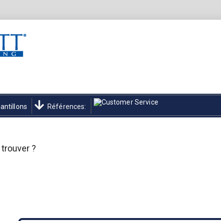
antillons
Références:
trouver ?