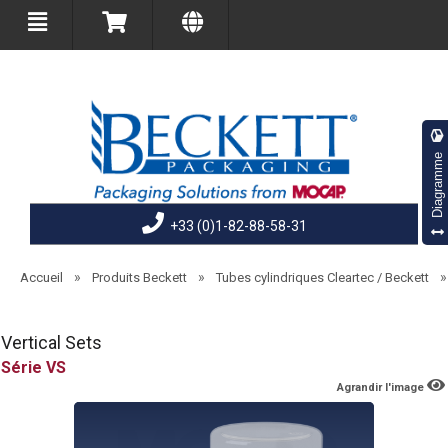
Diagramme
+33 (0)1-82-88-58-31
»
»
Accueil
Produits Beckett
Tubes cylindriques Cleartec / Beckett
Vertical Sets
VS
Agrandir l'image