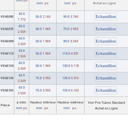
mm
po
mm
po
mm
po
Achat en Ligne
45.0
VS45095
55.0
2.165
95.0
3.740
1.772
65.0
VS65075
50.0
1.969
75.0
2.953
2.559
65.0
VS65090
50.0
1.969
90.0
3.543
2.559
65.0
VS65110
50.0
1.969
110.0
4.331
2.559
65.0
VS65130
50.0
1.969
130.0
5.118
2.559
65.0
VS65135
75.0
2.953
135.0
5.315
2.559
65.0
VS65155
75.0
2.953
155.0
6.102
2.559
ø inter.
Hauteur intérieur
Hauteur extérieur
Voir Prix Tubes Standard
Pièce
mm
po
mm
po
mm
po
Achat en Ligne