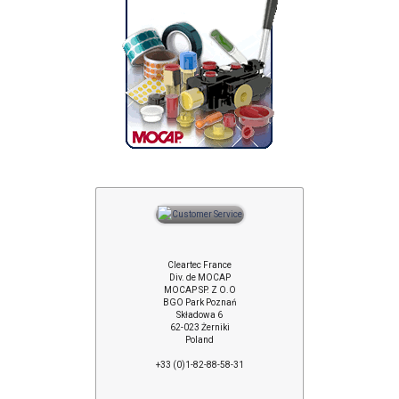
Cleartec France
Div. de MOCAP
MOCAP SP. Z O.O
BGO Park Poznań
Składowa 6
62-023 Żerniki
Poland
+33 (0)1-82-88-58-31