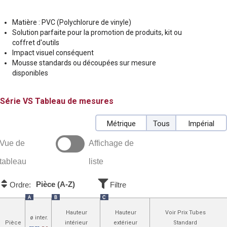
Matière : PVC (Polychlorure de vinyle)
Solution parfaite pour la promotion de produits, kit ou
coffret d'outils
Impact visuel conséquent
Mousse standards ou découpées sur mesure
disponibles
VS
Tableau de mesures
Métrique
Tous
Impérial
Vue de
Affichage de
tableau
liste
Pièce (A-Z)
Ordre:
Filtre
A
B
C
Hauteur
Hauteur
Voir Prix Tubes
ø inter.
Pièce
intérieur
extérieur
Standard