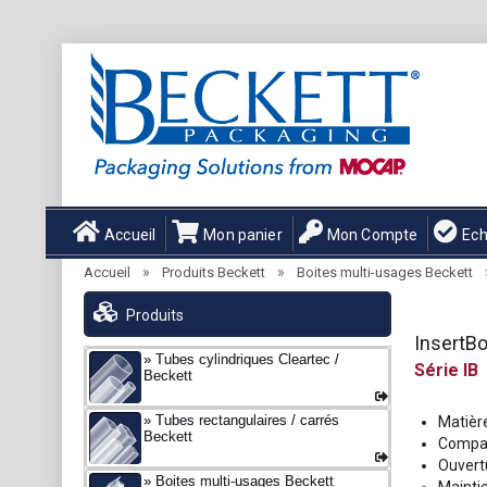
Accueil
Mon panier
Mon Compte
Ech
»
»
Accueil
Produits Beckett
Boites multi-usages Beckett
Produits
InsertB
Tubes cylindriques Cleartec /
IB
Beckett
Tubes rectangulaires / carrés
Matière
Beckett
Compar
Ouvert
Boites multi-usages Beckett