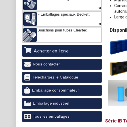
Mainti
Convien
automa
Emballages spéciaux Beckett
Large c
Disponi
Bouchons pour tubes Cleartec
Acheter en ligne
Nous contacter
Téléchargez le Catalogue
Emballage consommateur
Emballage industriel
Tous les emballages
IB
Ta