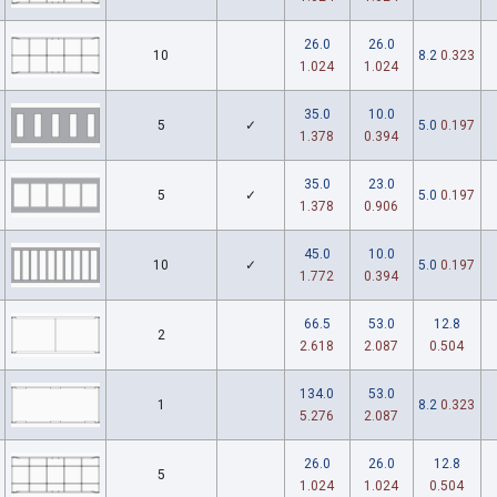
26.0
26.0
10
8.2
0.323
1.024
1.024
35.0
10.0
5
✓
5.0
0.197
1.378
0.394
35.0
23.0
5
✓
5.0
0.197
1.378
0.906
45.0
10.0
10
✓
5.0
0.197
1.772
0.394
66.5
53.0
12.8
2
2.618
2.087
0.504
134.0
53.0
1
8.2
0.323
5.276
2.087
26.0
26.0
12.8
5
1.024
1.024
0.504