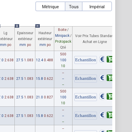
Métrique
Tous
Impérial
G
H
Boite
/
Lg
Epaisseur
Hauteur
Minipack
/
Voir Prix Tubes Standard
xtérieur
extérieur
extérieur
Protopack
Achat en Ligne
mm
po
mm
po
mm
po
Qté
500
.0
2.638
27.5
1.083
12.4
0.488
100
10
--
.0
2.638
27.5
1.083
15.8
0.622
--
--
500
.0
2.638
27.5
1.083
21.0
0.827
100
10
--
.0
2.638
27.5
1.083
15.8
0.622
--
--
--