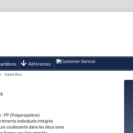
antillons
Références:
»
Insert Box
ox
 : PP (Polypropylène)
timents individuels intégrés
ure coulissante dans les deux sens