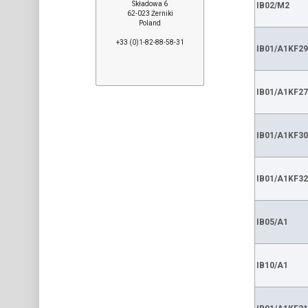
Składowa 6
IB02/M2
62-023 Żerniki
Poland
+33 (0)1-82-88-58-31
IB01/A1KF29
IB01/A1KF27
IB01/A1KF30
IB01/A1KF32
IB05/A1
IB10/A1