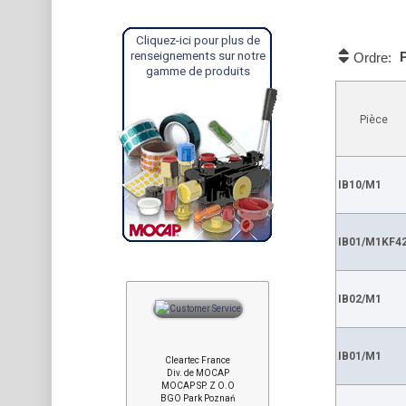
Cliquez-ici pour plus de
renseignements sur notre
P
Ordre:
gamme de produits
Pièce
IB10/M1
IB01/M1KF4
IB02/M1
IB01/M1
Cleartec France
Div. de MOCAP
MOCAP SP. Z O.O
BGO Park Poznań