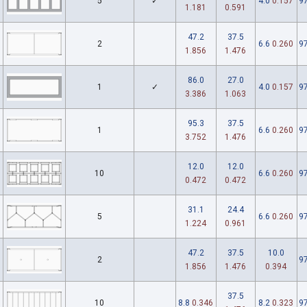
5
✓
4.0
0.157
97
1.181
0.591
47.2
37.5
2
6.6
0.260
97
1.856
1.476
86.0
27.0
1
✓
4.0
0.157
97
3.386
1.063
95.3
37.5
1
6.6
0.260
97
3.752
1.476
12.0
12.0
10
6.6
0.260
97
0.472
0.472
31.1
24.4
5
6.6
0.260
97
1.224
0.961
47.2
37.5
10.0
2
97
1.856
1.476
0.394
37.5
10
8.8
0.346
8.2
0.323
97