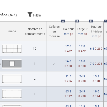
ièce (A-Z)
Filtre
A
B
C
F
Cellules
Hauteur
Nombre de
Hauteur
Largeur
Image
en
intérieur
e
compartiments
mm
po
mm
po
mousse
mm
po
12.0
12.0
10
6.6
0.260
67
0.472
0.472
16.0
16.0
2
1
✓
7.0
0.276
67
0.630
0.630
31.4
24.9
15.2
2
67
1.236
0.980
0.598
63.8
24.9
10.0
1
67
2.512
0.980
0.394
63.8
11.9
15.2