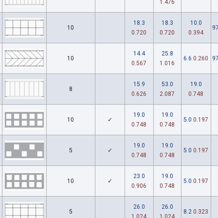
1.476
18.3
18.3
10.0
10
97
0.720
0.720
0.394
14.4
25.8
10
6.6
0.260
97
0.567
1.016
15.9
53.0
19.0
8
0.626
2.087
0.748
19.0
19.0
10
✓
5.0
0.197
0.748
0.748
19.0
19.0
5
✓
5.0
0.197
0.748
0.748
23.0
19.0
10
✓
5.0
0.197
0.906
0.748
26.0
26.0
5
8.2
0.323
1.024
1.024