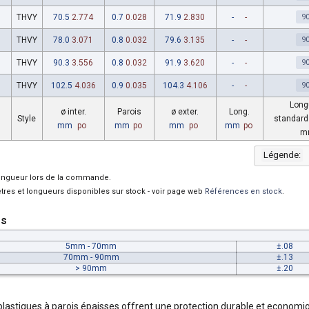
THVY
70.5
2.774
0.7
0.028
71.9
2.830
-
-
9
THVY
78.0
3.071
0.8
0.032
79.6
3.135
-
-
9
THVY
90.3
3.556
0.8
0.032
91.9
3.620
-
-
9
THVY
102.5
4.036
0.9
0.035
104.3
4.106
-
-
9
Long
ø inter.
Parois
ø exter.
Long.
Style
standard
mm
po
mm
po
mm
po
mm
po
m
Légende:
longueur lors de la commande.
tres et longueurs disponibles sur stock - voir page web
Références en stock
.
es
5mm - 70mm
±.08
70mm - 90mm
±.13
> 90mm
±.20
lastiques à parois épaisses offrent une protection durable et economique