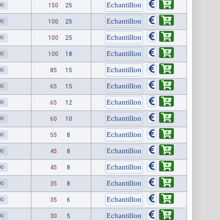
00
150
25
00
100
25
00
100
25
00
100
18
00
85
15
00
65
15
00
65
12
00
60
10
00
55
8
00
45
8
00
45
8
00
35
8
00
35
6
00
30
5