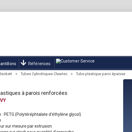
antillons
Références:
»
»
 Beckett
Tubes Cylindriques Cleartec
Tube plastique paroi épaisse
astiques à parois renforcées
VY
 : PETG (Polytéréphtalate d'éthylène glycol)
e
ur sur mesure par extrusion