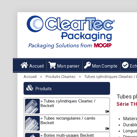
Accueil
Mon panier
Mon Compte
Ech
»
»
Accueil
Produits Cleartec
Tubes cylindriques Cleartec /
Produits
Tubes pl
Tubes cylindriques Cleartec /
TH
Beckett
Tubes rectangulaires / carrés
Matière
Beckett
Durabl
Longue
Boites multi-usages Beckett