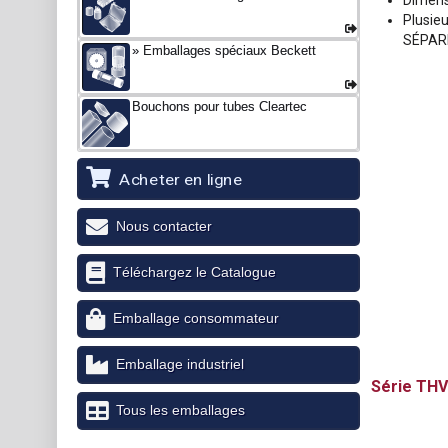
Dimens
Plusie
SÉPAR
Emballages spéciaux Beckett
Bouchons pour tubes Cleartec
Acheter en ligne
Nous contacter
Téléchargez le Catalogue
Emballage consommateur
Emballage industriel
THV
Tous les emballages