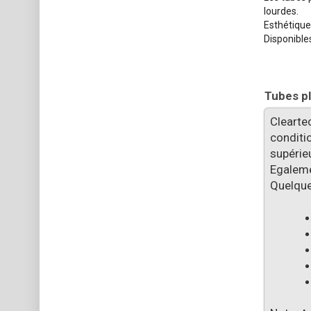
lourdes.
Esthétique
Disponible
Tubes pl
Clearte
conditio
supérieu
Egalemen
​ Quelq