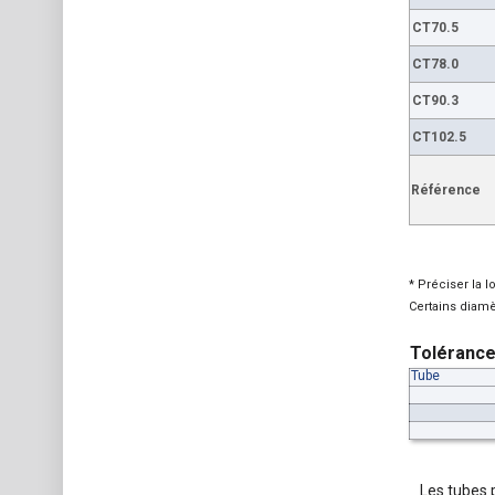
CT70.5
CT78.0
CT90.3
CT102.5
Référence
* Préciser la 
Certains diamè
Toléranc
Tube
Les tubes p