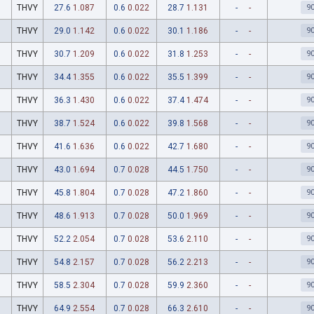
THVY
27.6
1.087
0.6
0.022
28.7
1.131
-
-
9
THVY
29.0
1.142
0.6
0.022
30.1
1.186
-
-
9
THVY
30.7
1.209
0.6
0.022
31.8
1.253
-
-
9
THVY
34.4
1.355
0.6
0.022
35.5
1.399
-
-
9
THVY
36.3
1.430
0.6
0.022
37.4
1.474
-
-
9
THVY
38.7
1.524
0.6
0.022
39.8
1.568
-
-
9
THVY
41.6
1.636
0.6
0.022
42.7
1.680
-
-
9
THVY
43.0
1.694
0.7
0.028
44.5
1.750
-
-
9
THVY
45.8
1.804
0.7
0.028
47.2
1.860
-
-
9
THVY
48.6
1.913
0.7
0.028
50.0
1.969
-
-
9
THVY
52.2
2.054
0.7
0.028
53.6
2.110
-
-
9
THVY
54.8
2.157
0.7
0.028
56.2
2.213
-
-
9
THVY
58.5
2.304
0.7
0.028
59.9
2.360
-
-
9
THVY
64.9
2.554
0.7
0.028
66.3
2.610
-
-
9