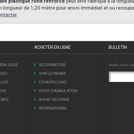
ube plastique rond renforcé
peut être fabriqué à la longue
n longueur de 1,20 mètre pour envoi immédiat et ou recoupe
ntacter
ACHETER EN LIGNE
BULLETIN
Veuillez saisir vo
CATALOGUE
SE CONNECTER
AGES
VOIR LE PANIER
LISÉ
ECHANTILLONS
OCK
DROIT DʼANNULATION
UBES
ACHAT SECURISÉ
INTERNATIONAL