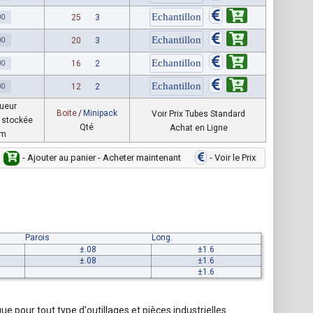
00
25
3
00
20
3
00
16
2
00
12
2
ueur
Boite
/
Minipack
Voir Prix Tubes Standard
 stockée
Qté
Achat en Ligne
m
- Ajouter au panier - Acheter maintenant
- Voir le Prix
Parois
Long.
±.08
±1.6
±.08
±1.6
±1.6
 pour tout type d'outillages et pièces industrielles