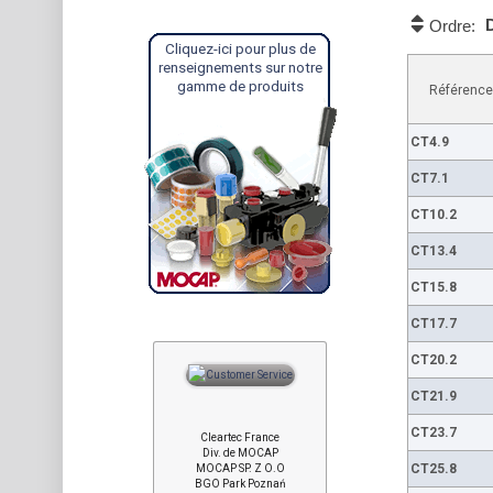
Ordre:
Cliquez-ici pour plus de
renseignements sur notre
gamme de produits
Référence
CT4.9
CT7.1
CT10.2
CT13.4
CT15.8
CT17.7
CT20.2
CT21.9
CT23.7
Cleartec France
Div. de MOCAP
CT25.8
MOCAP SP. Z O.O
BGO Park Poznań