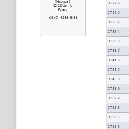
Składowa 6
CT27.6
62-023 Żerniki
Poland
CT29.0
+33 (0)1-82-88-58-31
CT30.7
CT34.4
CT36.3
CT38.7
CT41.6
CT43.0
CT45.8
CT48.6
CT52.2
CT54.8
CT58.5
CT64.9