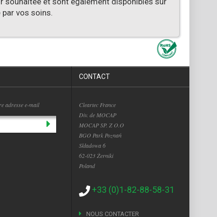
ur souhaitée et sont également disponibles sur
 par vos soins.
CONTACT
tre adresse e-mail
Cleartec France
Div. de MOCAP
MOCAP SP. Z O.O
BGO Park Poznań
Składowa 6
62-023 Żerniki
Poland
+33 (0)1-82-88-58-31
NOUS CONTACTER