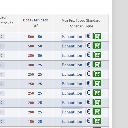
ueur
Boite
/
Minipack
Voir Prix Tubes Standard
 stockée
Qté
Achat en Ligne
m
00
500
50
00
500
50
00
350
50
00
300
25
00
250
25
00
250
25
00
250
25
00
200
25
00
200
25
00
150
25