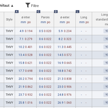
Défaut ▲
Filtre
A
C
D
L
Long
ø inter.
Parois
ø exter.
Long.
Style
standard
mm
po
mm
po
mm
po
mm
po
m
THVY
4.9
0.194
0.5
0.020
5.9
0.234
-
-
9
THVY
7.1
0.279
0.6
0.022
8.2
0.323
-
-
9
THVY
10.2
0.401
0.6
0.022
11.3
0.445
-
-
9
THVY
13.4
0.528
0.6
0.022
14.5
0.572
-
-
9
THVY
15.8
0.621
0.6
0.022
16.9
0.665
-
-
9
THVY
17.7
0.698
0.6
0.022
18.8
0.742
-
-
9
THVY
20.2
0.794
0.6
0.022
21.3
0.838
-
-
9
THVY
21.9
0.862
0.6
0.022
23.0
0.906
-
-
9
THVY
23.7
0.932
0.6
0.022
24.8
0.976
-
-
9
THVY
25.8
1.016
0.6
0.022
26.9
1.060
-
-
9